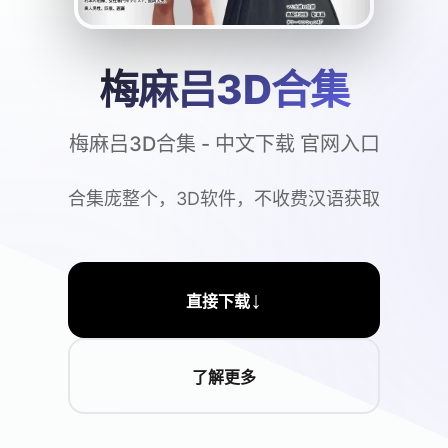
梅麻吕3D合集
梅麻吕3D合集 - 中文下载 官网入口
合集庞整个，3D软件，不收费汉语获取
↓
直接下载
了解更多