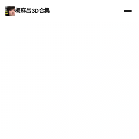
梅麻吕3D合集