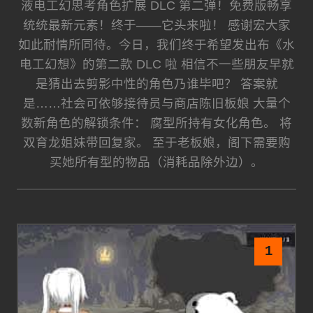
液电工幻思考角色扩展 DLC 第二弹！免费版畅享
统统最新元素！终于——它头来啦！ 感谢宏大家
如此耐情所同待。今日，我们终于希望发出布《水
电工幻想》的第二款 DLC 啦 相信不一些朋友早就
是猜出去剪影中性的角色乃谁毕吧？ 答案就
是……社会可依够接待员与商店陈旧板娘 大量个
数新角色的解锁条件： 腐型所持有女化角色。 将
双育龙姐妹带回复家。 至于老板娘，阁下需要购
买她所有型的物品（消耗品除外边）。
1