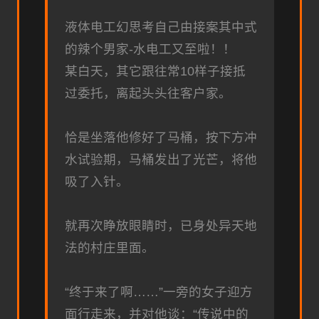
液体电工幻思考
自己由接案其中式
的辣个男家-水电工又至啦！！
某白天，其它跟往常10样子接抵
过委托，离起头头往客户家。
恰是坐落他修好了马桶，按下方冲
水试验期，马桶发出了光芒，将他
吸了入针。
就再次睁放眼睛时，已身处异天地
法的村庄里面。
“终于来了啊……”一旁的女子迎方
面行走来，并对他谈：“传说中的