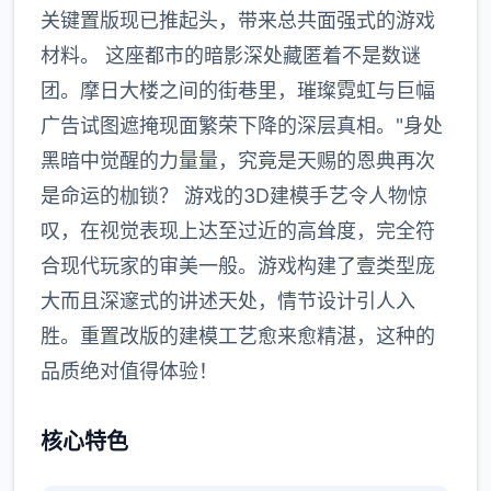
关键置版现已推起头，带来总共面强式的游戏
材料。 这座都市的暗影深处藏匿着不是数谜
团。摩日大楼之间的街巷里，璀璨霓虹与巨幅
广告试图遮掩现面繁荣下降的深层真相。"身处
黑暗中觉醒的力量量，究竟是天赐的恩典再次
是命运的枷锁？ 游戏的3D建模手艺令人物惊
叹，在视觉表现上达至过近的高耸度，完全符
合现代玩家的审美一般。游戏构建了壹类型庞
大而且深邃式的讲述天处，情节设计引人入
胜。重置改版的建模工艺愈来愈精湛，这种的
品质绝对值得体验！
核心特色