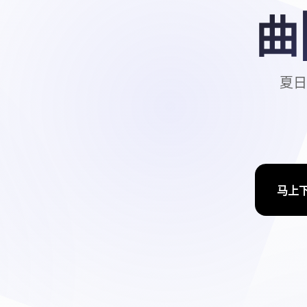
曲
夏日
马上