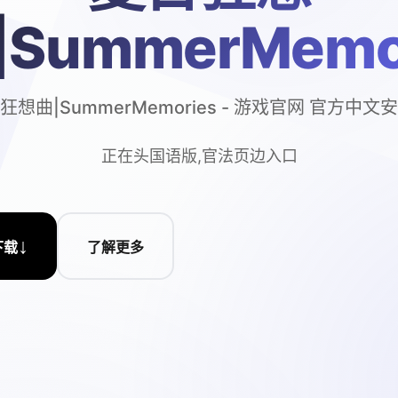
|SummerMemo
狂想曲|SummerMemories - 游戏官网 官方中文
正在头国语版,官法页边入口
↓
下载
了解更多