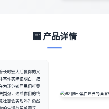
🏧 产品详情
着长时宏大后像你的父
并事件实际证明白，叙
在为迷你镇居民们打零
赛捌强，达成你们的终
意壮志会实现吗？仍然
你的生活徒留单调乏