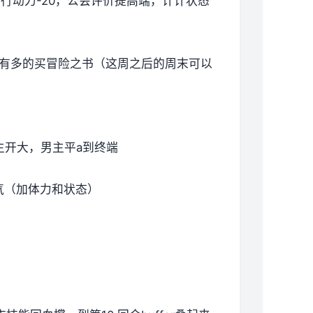
5，行动力-20，公会评价提高端，计计状态
还有多的买冒险之书（这周之后的周末可以
主开大，男主平a到终端
气（加体力和状态）