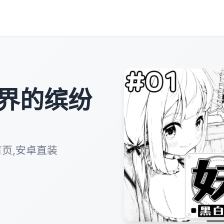
界的缤纷
首页,安卓直装