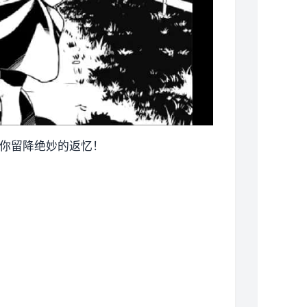
给你留降绝妙的返忆！
！