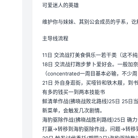
可爱迷人的英雄
维护你与妹妹、其别公会成员的乎系，讫
主导线流程
11日 交流战打美食俱乐一若干类（这不纯
18日 交流战打跑步萝卜爱好会。一般加
（concentrated一周目基本必输，
21日 外自身逛街，买哑铃和铁木屐，到
有多的钱买一到两本技能书
鲜清单作战(拂晓战败北路线)25日 2
新菜单，会触发几次剧情。
海豹驱除作战(拂晓战胜利路线)25日 确力
打赢→转移到海豹驱除作战，问题→转移