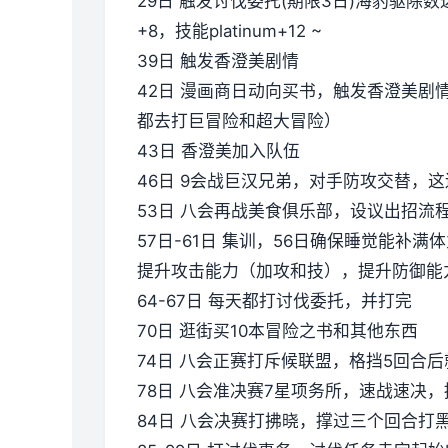
29日 触发讨伐委托(期限3日)海豹驱除数
+8，技能platinum+12 ~
39日 触发香澄美剧情
42日 漫画商日动向买书，触发香澄美
都去打巨冒险和超大冒险）
43日 香澄美加入队伍
46日 9会战巨汉兄弟，对手防攻交替，
53日 八会再战美食俱乐部，设议出招流
57日-61日 集训，56日确保睡觉能补
提升攻击能力（加攻和技），提升防御能
64-67日 每天都打讨伐委托，并打完
70日 逛街买10本冒险之书和其他东西
74日 八会正赛打斥候联盟，格挡5回合
78日 八会准决赛7星项务所，速战速决
84日 八会决赛打拂晓，撑过三个回合打