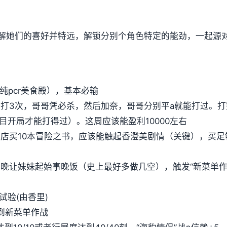
解她们的喜好并特远，解锁分别个角色特定的能劲，一起源
纯pcr美食殿），基本必输
奈打3次，哥哥凭必杀，然后加奈，哥哥分别平a就能打过。
不少周目开局才能打得过）。这周应该能盈利10000左右
书店买10本冒险之书，应该能触起香澄美剧情（关键），买足
5日当晚让妹妹起始事晚饭（史上最好多做几空），触发“新菜单
试验(由香里)
到新菜单作战