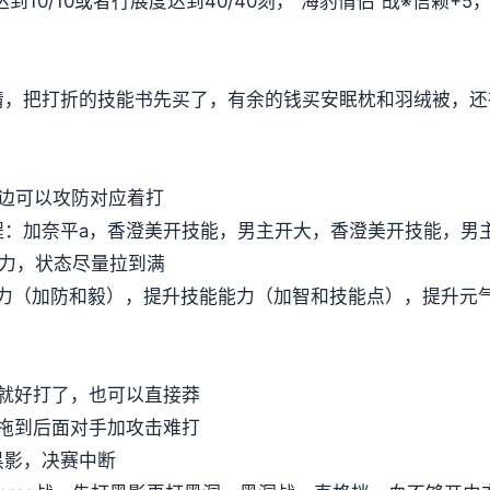
达到10/10或者行展度达到40/40刻，“海豹情侣”战※信赖+
剧情，把打折的技能书先买了，有余的钱买安眠枕和羽绒被，
这边可以攻防对应着打
程：加奈平a，香澄美开技能，男主开大，香澄美开技能，男
满体力，状态尽量拉到满
力（加防和毅），提升技能能力（加智和技能点），提升元
后就好打了，也可以直接莽
，拖到后面对手加攻击难打
黑影，决赛中断