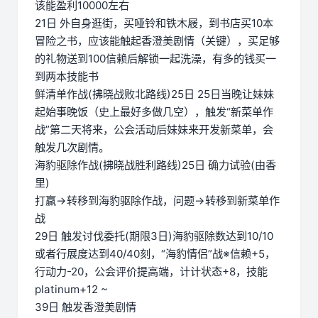
该能盈利10000左右
21日 外自身逛街，买哑铃和铁木屐，到书店买10本
冒险之书，应该能触起香澄美剧情（关键），买足够
的礼物送到100信赖后解锁一起洗澡，有多的钱买一
到两本技能书
鲜清单作战(拂晓战败北路线)25日 25日当晚让妹妹
起始事晚饭（史上最好多做几空），触发“新菜单作
战”第二天将来，公会活动后妹妹来开发新菜单，会
触发几次剧情。
海豹驱除作战(拂晓战胜利路线)25日 确力试验(由香
里)
打赢→转移到海豹驱除作战，问题→转移到新菜单作
战
29日 触发讨伐委托(期限3日)海豹驱除数达到10/10
或者行展度达到40/40刻，“海豹情侣”战※信赖+5，
行动力-20，公会评价提高端，计计状态+8，技能
platinum+12 ~
39日 触发香澄美剧情