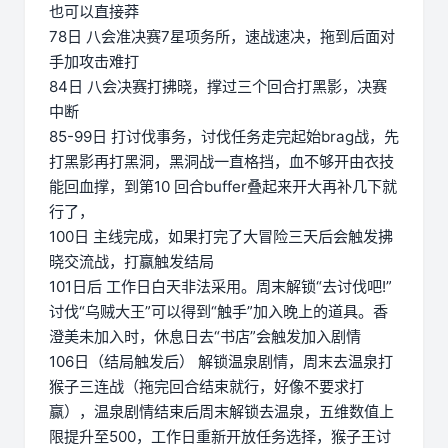
也可以直接莽
78日 八会准决赛7星项务所，速战速决，拖到后面对
手加攻击难打
84日 八会决赛打拂晓，撑过三个回合打黑影，决赛
中断
85-99日 打讨伐事务，讨伐任务走完起始brag战，先
打黑影再打黑洞，黑洞战一直格挡，血不够开由衣技
能回血撑，到第10 回合buffer叠起来开大再补几下就
行了，
100日 主线完成，如果打完了大冒险三天后会触发拂
晓交流战，打赢触发结局
101日后 工作日白天非法采用。周末解锁“去讨伐吧!”
讨伐“乌贼大王”可以得到“触手”加入晚上的道具。香
澄美未加入时，休息日去“书店”会触发加入剧情
106日（结局触发后） 解锁温泉剧情，周末去温泉打
猴子三连战（拖完回合结束就行，好像不要求打
赢），温泉剧情结束后周末解锁去温泉，五维数值上
限提升至500，工作日重新开放任务选择，猴子王讨