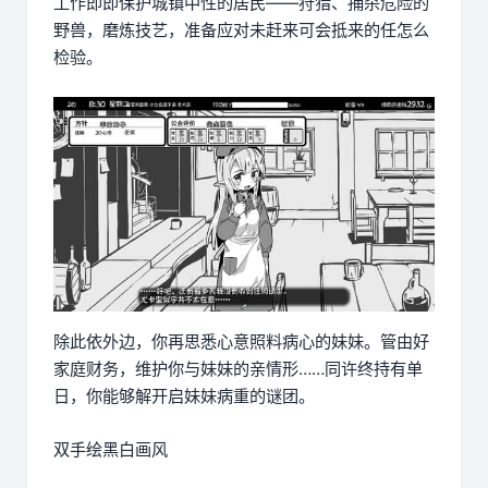
工作即即保护城镇中性的居民——狩猎、捕杀危险的
野兽，磨炼技艺，准备应对未赶来可会抵来的任怎么
检验。
除此依外边，你再思悉心意照料病心的妹妹。管由好
家庭财务，维护你与妹妹的亲情形……同许终持有单
日，你能够解开启妹妹病重的谜团。
双手绘黑白画风