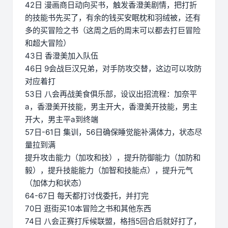
42日 漫画商日动向买书，触发香澄美剧情，把打折
的技能书先买了，有余的钱买安眠枕和羽绒被，还有
多的买冒险之书（这周之后的周末可以都去打巨冒险
和超大冒险）
43日 香澄美加入队伍
46日 9会战巨汉兄弟，对手防攻交替，这边可以攻防
对应着打
53日 八会再战美食俱乐部，设议出招流程：加奈平
a，香澄美开技能，男主开大，香澄美开技能，男主
开大，男主平a到终端
57日-61日 集训，56日确保睡觉能补满体力，状态尽
量拉到满
提升攻击能力（加攻和技），提升防御能力（加防和
毅），提升技能能力（加智和技能点），提升元气
（加体力和状态）
64-67日 每天都打讨伐委托，并打完
70日 逛街买10本冒险之书和其他东西
74日 八会正赛打斥候联盟，格挡5回合后就好打了，