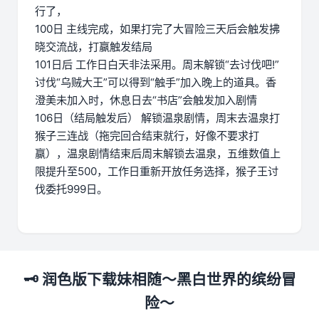
行了，
100日 主线完成，如果打完了大冒险三天后会触发拂
晓交流战，打赢触发结局
101日后 工作日白天非法采用。周末解锁“去讨伐吧!”
讨伐“乌贼大王”可以得到“触手”加入晚上的道具。香
澄美未加入时，休息日去“书店”会触发加入剧情
106日（结局触发后） 解锁温泉剧情，周末去温泉打
猴子三连战（拖完回合结束就行，好像不要求打
赢），温泉剧情结束后周末解锁去温泉，五维数值上
限提升至500，工作日重新开放任务选择，猴子王讨
伐委托999日。
🗝️ 润色版下载妹相随～黑白世界的缤纷冒
险～