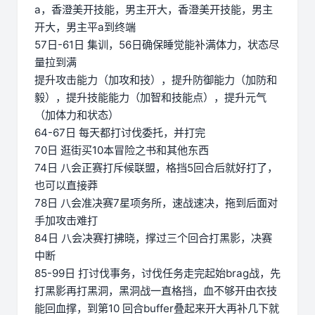
a，香澄美开技能，男主开大，香澄美开技能，男主
开大，男主平a到终端
57日-61日 集训，56日确保睡觉能补满体力，状态尽
量拉到满
提升攻击能力（加攻和技），提升防御能力（加防和
毅），提升技能能力（加智和技能点），提升元气
（加体力和状态）
64-67日 每天都打讨伐委托，并打完
70日 逛街买10本冒险之书和其他东西
74日 八会正赛打斥候联盟，格挡5回合后就好打了，
也可以直接莽
78日 八会准决赛7星项务所，速战速决，拖到后面对
手加攻击难打
84日 八会决赛打拂晓，撑过三个回合打黑影，决赛
中断
85-99日 打讨伐事务，讨伐任务走完起始brag战，先
打黑影再打黑洞，黑洞战一直格挡，血不够开由衣技
能回血撑，到第10 回合buffer叠起来开大再补几下就