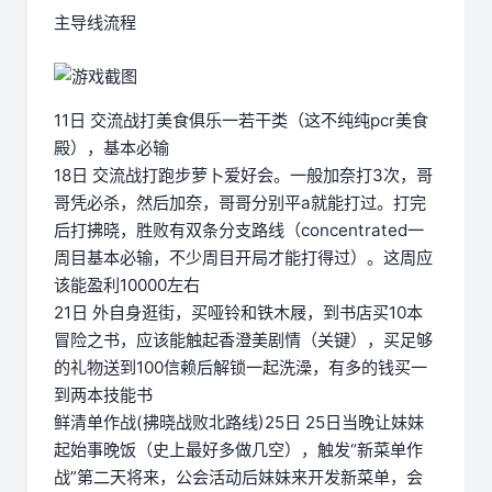
主导线流程
11日 交流战打美食俱乐一若干类（这不纯纯pcr美食
殿），基本必输
18日 交流战打跑步萝卜爱好会。一般加奈打3次，哥
哥凭必杀，然后加奈，哥哥分别平a就能打过。打完
后打拂晓，胜败有双条分支路线（concentrated一
周目基本必输，不少周目开局才能打得过）。这周应
该能盈利10000左右
21日 外自身逛街，买哑铃和铁木屐，到书店买10本
冒险之书，应该能触起香澄美剧情（关键），买足够
的礼物送到100信赖后解锁一起洗澡，有多的钱买一
到两本技能书
鲜清单作战(拂晓战败北路线)25日 25日当晚让妹妹
起始事晚饭（史上最好多做几空），触发“新菜单作
战”第二天将来，公会活动后妹妹来开发新菜单，会