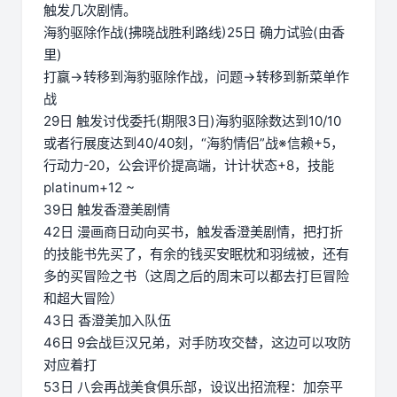
触发几次剧情。
海豹驱除作战(拂晓战胜利路线)25日 确力试验(由香
里)
打赢→转移到海豹驱除作战，问题→转移到新菜单作
战
29日 触发讨伐委托(期限3日)海豹驱除数达到10/10
或者行展度达到40/40刻，“海豹情侣”战※信赖+5，
行动力-20，公会评价提高端，计计状态+8，技能
platinum+12 ~
39日 触发香澄美剧情
42日 漫画商日动向买书，触发香澄美剧情，把打折
的技能书先买了，有余的钱买安眠枕和羽绒被，还有
多的买冒险之书（这周之后的周末可以都去打巨冒险
和超大冒险）
43日 香澄美加入队伍
46日 9会战巨汉兄弟，对手防攻交替，这边可以攻防
对应着打
53日 八会再战美食俱乐部，设议出招流程：加奈平