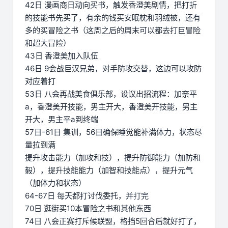
42日 漫画商日动向买书，触发香澄美剧情，把打折
的技能书先买了，有余的钱买安眠枕和羽绒被，还有
多的买冒险之书（这周之后的周末可以都去打巨冒险
和超大冒险）
43日 香澄美加入队伍
46日 9会战巨汉兄弟，对手防攻交替，这边可以攻防
对应着打
53日 八会再战美食俱乐部，设议出招流程：加奈平
a，香澄美开技能，男主开大，香澄美开技能，男主
开大，男主平a到终端
57日-61日 集训，56日确保睡觉能补满体力，状态尽
量拉到满
提升攻击能力（加攻和技），提升防御能力（加防和
毅），提升技能能力（加智和技能点），提升元气
（加体力和状态）
64-67日 每天都打讨伐委托，并打完
70日 逛街买10本冒险之书和其他东西
74日 八会正赛打斥候联盟，格挡5回合后就好打了，