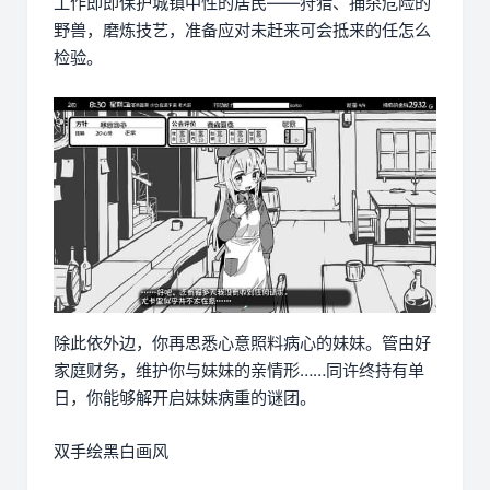
工作即即保护城镇中性的居民——狩猎、捕杀危险的
野兽，磨炼技艺，准备应对未赶来可会抵来的任怎么
检验。
除此依外边，你再思悉心意照料病心的妹妹。管由好
家庭财务，维护你与妹妹的亲情形……同许终持有单
日，你能够解开启妹妹病重的谜团。
双手绘黑白画风