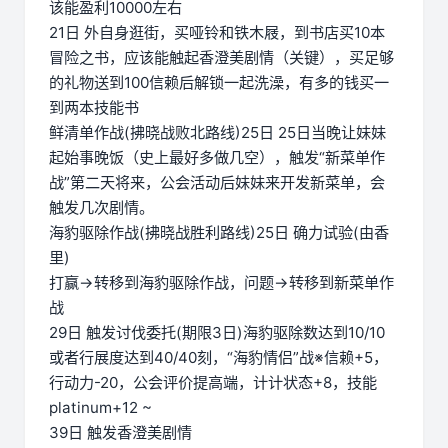
该能盈利10000左右
21日 外自身逛街，买哑铃和铁木屐，到书店买10本
冒险之书，应该能触起香澄美剧情（关键），买足够
的礼物送到100信赖后解锁一起洗澡，有多的钱买一
到两本技能书
鲜清单作战(拂晓战败北路线)25日 25日当晚让妹妹
起始事晚饭（史上最好多做几空），触发“新菜单作
战”第二天将来，公会活动后妹妹来开发新菜单，会
触发几次剧情。
海豹驱除作战(拂晓战胜利路线)25日 确力试验(由香
里)
打赢→转移到海豹驱除作战，问题→转移到新菜单作
战
29日 触发讨伐委托(期限3日)海豹驱除数达到10/10
或者行展度达到40/40刻，“海豹情侣”战※信赖+5，
行动力-20，公会评价提高端，计计状态+8，技能
platinum+12 ~
39日 触发香澄美剧情