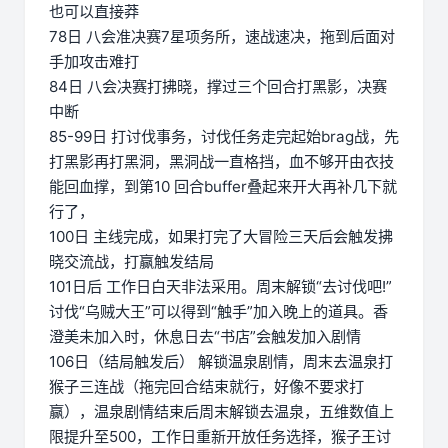
也可以直接莽
78日 八会准决赛7星项务所，速战速决，拖到后面对
手加攻击难打
84日 八会决赛打拂晓，撑过三个回合打黑影，决赛
中断
85-99日 打讨伐事务，讨伐任务走完起始brag战，先
打黑影再打黑洞，黑洞战一直格挡，血不够开由衣技
能回血撑，到第10 回合buffer叠起来开大再补几下就
行了，
100日 主线完成，如果打完了大冒险三天后会触发拂
晓交流战，打赢触发结局
101日后 工作日白天非法采用。周末解锁“去讨伐吧!”
讨伐“乌贼大王”可以得到“触手”加入晚上的道具。香
澄美未加入时，休息日去“书店”会触发加入剧情
106日（结局触发后） 解锁温泉剧情，周末去温泉打
猴子三连战（拖完回合结束就行，好像不要求打
赢），温泉剧情结束后周末解锁去温泉，五维数值上
限提升至500，工作日重新开放任务选择，猴子王讨