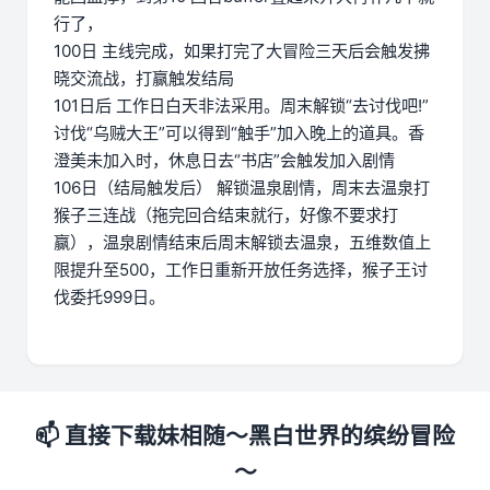
行了，
100日 主线完成，如果打完了大冒险三天后会触发拂
晓交流战，打赢触发结局
101日后 工作日白天非法采用。周末解锁“去讨伐吧!”
讨伐“乌贼大王”可以得到“触手”加入晚上的道具。香
澄美未加入时，休息日去“书店”会触发加入剧情
106日（结局触发后） 解锁温泉剧情，周末去温泉打
猴子三连战（拖完回合结束就行，好像不要求打
赢），温泉剧情结束后周末解锁去温泉，五维数值上
限提升至500，工作日重新开放任务选择，猴子王讨
伐委托999日。
📫 直接下载妹相随～黑白世界的缤纷冒险
～