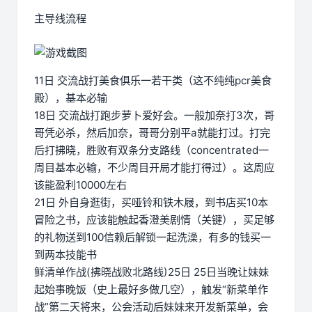
主导线流程
11日 交流战打美食俱乐一若干类（这不纯纯pcr美食
殿），基本必输
18日 交流战打跑步萝卜爱好会。一般加奈打3次，哥
哥凭必杀，然后加奈，哥哥分别平a就能打过。打完
后打拂晓，胜败有双条分支路线（concentrated一
周目基本必输，不少周目开局才能打得过）。这周应
该能盈利10000左右
21日 外自身逛街，买哑铃和铁木屐，到书店买10本
冒险之书，应该能触起香澄美剧情（关键），买足够
的礼物送到100信赖后解锁一起洗澡，有多的钱买一
到两本技能书
鲜清单作战(拂晓战败北路线)25日 25日当晚让妹妹
起始事晚饭（史上最好多做几空），触发“新菜单作
战”第二天将来，公会活动后妹妹来开发新菜单，会