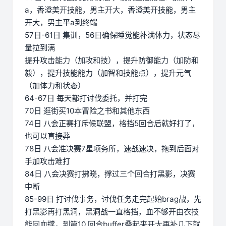
a，香澄美开技能，男主开大，香澄美开技能，男主
开大，男主平a到终端
57日-61日 集训，56日确保睡觉能补满体力，状态尽
量拉到满
提升攻击能力（加攻和技），提升防御能力（加防和
毅），提升技能能力（加智和技能点），提升元气
（加体力和状态）
64-67日 每天都打讨伐委托，并打完
70日 逛街买10本冒险之书和其他东西
74日 八会正赛打斥候联盟，格挡5回合后就好打了，
也可以直接莽
78日 八会准决赛7星项务所，速战速决，拖到后面对
手加攻击难打
84日 八会决赛打拂晓，撑过三个回合打黑影，决赛
中断
85-99日 打讨伐事务，讨伐任务走完起始brag战，先
打黑影再打黑洞，黑洞战一直格挡，血不够开由衣技
能回血撑，到第10 回合buffer叠起来开大再补几下就