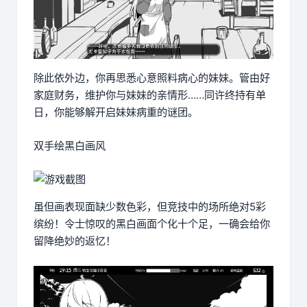
除此依外边，你再思悉心意照料病心的妹妹。管由好
家庭财务，维护你与妹妹的亲情形……同许终持有单
日，你能够解开启妹妹病重的谜团。
双手绘黑白画风
虽但画表现面缺少数色彩，但竞技中的场所绝对5彩
缤纷！令士惊叹的黑白画面个化十个足，一确会给你
留降绝妙的返忆！