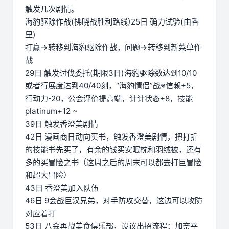
触发几次剧情。
海豹驱除作战(拂晓战胜利路线)25日 确力试验(由香
里)
打赢→转移到海豹驱除作战，问题→转移到新菜单作
战
29日 触发讨伐委托(期限3日)海豹驱除数达到10/10
或者行展度达到40/40刻，“海豹情侣”战※信赖+5，
行动力-20，公会评价提高端，计计状态+8，技能
platinum+12 ~
39日 触发香澄美剧情
42日 漫画商日动向买书，触发香澄美剧情，把打折
的技能书先买了，有余的钱买安眠枕和羽绒被，还有
多的买冒险之书（这周之后的周末可以都去打巨冒险
和超大冒险）
43日 香澄美加入队伍
46日 9会战巨汉兄弟，对手防攻交替，这边可以攻防
对应着打
53日 八会再战美食俱乐部，设议出招流程：加奈平