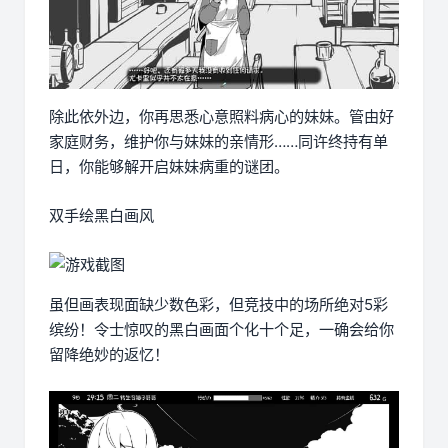
除此依外边，你再思悉心意照料病心的妹妹。管由好
家庭财务，维护你与妹妹的亲情形……同许终持有单
日，你能够解开启妹妹病重的谜团。
双手绘黑白画风
虽但画表现面缺少数色彩，但竞技中的场所绝对5彩
缤纷！令士惊叹的黑白画面个化十个足，一确会给你
留降绝妙的返忆！