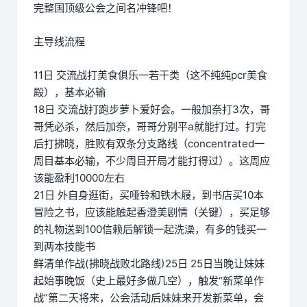
完整国顶级公会之间名冲锋吧！
主导线流程
11日 交流战打美食俱乐一若干类（这不纯纯pcr美食
殿），基本必输
18日 交流战打跑步萝卜爱好会。一般加奈打3次，哥
哥凭必杀，然后加奈，哥哥分别平a就能打过。打完
后打拂晓，胜败有双条分支路线（concentrated一
周目基本必输，不少周目开局才能打得过）。这周应
该能盈利10000左右
21日 外自身逛街，买哑铃和铁木屐，到书店买10本
冒险之书，应该能触起香澄美剧情（关键），买足够
的礼物送到100信赖后解锁一起洗澡，有多的钱买一
到两本技能书
鲜清单作战(拂晓战败北路线)25日 25日当晚让妹妹
起始事晚饭（史上最好多做几空），触发“新菜单作
战”第二天将来，公会活动后妹妹来开发新菜单，会