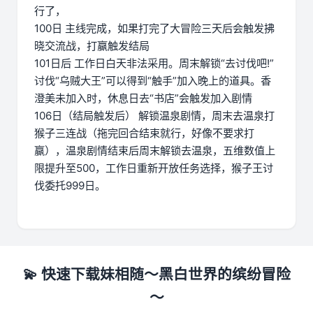
行了，
100日 主线完成，如果打完了大冒险三天后会触发拂
晓交流战，打赢触发结局
101日后 工作日白天非法采用。周末解锁“去讨伐吧!”
讨伐“乌贼大王”可以得到“触手”加入晚上的道具。香
澄美未加入时，休息日去“书店”会触发加入剧情
106日（结局触发后） 解锁温泉剧情，周末去温泉打
猴子三连战（拖完回合结束就行，好像不要求打
赢），温泉剧情结束后周末解锁去温泉，五维数值上
限提升至500，工作日重新开放任务选择，猴子王讨
伐委托999日。
💫 快速下载妹相随～黑白世界的缤纷冒险
～