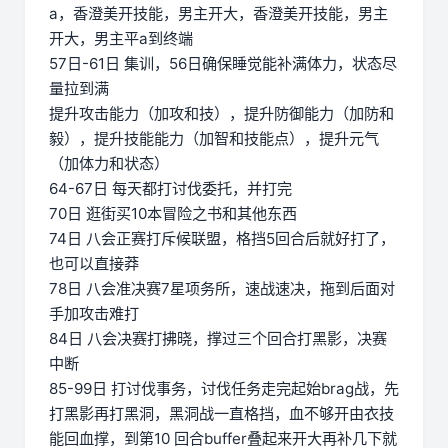
a，香澄美开技能，男主开大，香澄美开技能，男主
开大，男主平a到终端
57日-61日 集训，56日确保睡觉能补满体力，状态尽
量拉到满
提升攻击能力（加攻和技），提升防御能力（加防和
毅），提升技能能力（加智和技能点），提升元气
（加体力和状态）
64-67日 每天都打讨伐委托，并打完
70日 逛街买10本冒险之书和其他东西
74日 八会正赛打斥候联盟，格挡5回合后就好打了，
也可以直接莽
78日 八会准决赛7星项务所，速战速决，拖到后面对
手加攻击难打
84日 八会决赛打拂晓，撑过三个回合打黑影，决赛
中断
85-99日 打讨伐事务，讨伐任务走完起始brag战，先
打黑影再打黑洞，黑洞战一直格挡，血不够开由衣技
能回血撑，到第10 回合buffer叠起来开大再补几下就