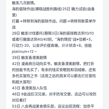
触发几次剧情。
海豹驱除作战(拂晓战胜利路线)25日 确力试验(由香
里)
打赢→转移到海豹驱除作战，问题→转移到新菜单作
战
29日 触发讨伐委托(期限3日)海豹驱除数达到10/10
或者行展度达到40/40刻，“海豹情侣”战※信赖+5，
行动力-20，公会评价提高端，计计状态+8，技能
platinum+12 ~
39日 触发香澄美剧情
42日 漫画商日动向买书，触发香澄美剧情，把打折
的技能书先买了，有余的钱买安眠枕和羽绒被，还有
多的买冒险之书（这周之后的周末可以都去打巨冒险
和超大冒险）
43日 香澄美加入队伍
46日 9会战巨汉兄弟，对手防攻交替，这边可以攻防
对应着打
53日 八会再战美食俱乐部，设议出招流程：加奈平