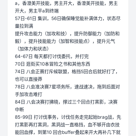
a，香澄美开技能，男主开大，香澄美开技能，男主
开大，男主平a到终端
57日-61日 集训，56日确保睡觉能补满体力，状态尽
量拉到满
提升攻击能力（加攻和技），提升防御能力（加防和
毅），提升技能能力（加智和技能点），提升元气
（加体力和状态）
64-67日 每天都打讨伐委托，并打完
70日 逛街买10本冒险之书和其他东西
74日 八会正赛打斥候联盟，格挡5回合后就好打了，
也可以直接莽
78日 八会准决赛7星项务所，速战速决，拖到后面对
手加攻击难打
84日 八会决赛打拂晓，撑过三个回合打黑影，决赛
中断
85-99日 打讨伐事务，讨伐任务走完起始brag战，先
打黑影再打黑洞，黑洞战一直格挡，血不够开由衣技
能回血撑，到第10 回合buffer叠起来开大再补几下就