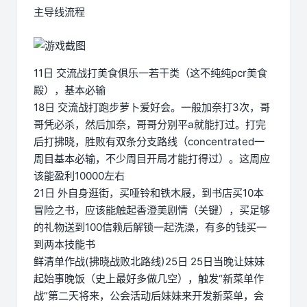
主导线流程
11日 交流战打美食俱乐一若干类（这不纯纯pcr美食
殿），基本必输
18日 交流战打跑步萝卜爱好会。一般加奈打3次，哥
哥凭必杀，然后加奈，哥哥分别平a就能打过。打完
后打拂晓，胜败有双条分支路线（concentrated一
周目基本必输，不少周目开局才能打得过）。这周应
该能盈利10000左右
21日 外自身逛街，买哑铃和铁木屐，到书店买10本
冒险之书，应该能触起香澄美剧情（关键），买足够
的礼物送到100信赖后解锁一起洗澡，有多的钱买一
到两本技能书
鲜清单作战(拂晓战败北路线)25日 25日当晚让妹妹
起始事晚饭（史上最好多做几空），触发“新菜单作
战”第二天将来，公会活动后妹妹来开发新菜单，会