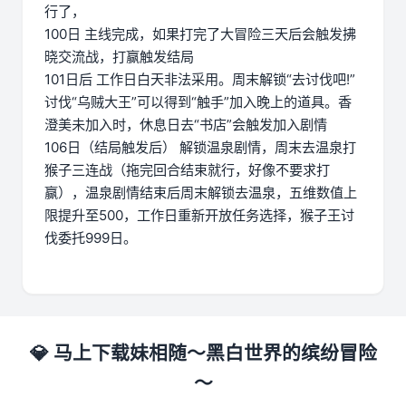
行了，
100日 主线完成，如果打完了大冒险三天后会触发拂
晓交流战，打赢触发结局
101日后 工作日白天非法采用。周末解锁“去讨伐吧!”
讨伐“乌贼大王”可以得到“触手”加入晚上的道具。香
澄美未加入时，休息日去“书店”会触发加入剧情
106日（结局触发后） 解锁温泉剧情，周末去温泉打
猴子三连战（拖完回合结束就行，好像不要求打
赢），温泉剧情结束后周末解锁去温泉，五维数值上
限提升至500，工作日重新开放任务选择，猴子王讨
伐委托999日。
💎 马上下载妹相随～黑白世界的缤纷冒险
～