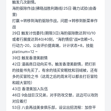
触发几次剧情。
海豹驱除作战(拂晓战胜利路线)25日 确力试验(由香
里)
打赢→转移到海豹驱除作战，问题→转移到新菜单作
战
29日 触发讨伐委托(期限3日)海豹驱除数达到10/10
或者行展度达到40/40刻，“海豹情侣”战※信赖+5，
行动力-20，公会评价提高端，计计状态+8，技能
platinum+12 ~
39日 触发香澄美剧情
42日 漫画商日动向买书，触发香澄美剧情，把打折
的技能书先买了，有余的钱买安眠枕和羽绒被，还有
多的买冒险之书（这周之后的周末可以都去打巨冒险
和超大冒险）
43日 香澄美加入队伍
46日 9会战巨汉兄弟，对手防攻交替，这边可以攻防
对应着打
53日 八会再战美食俱乐部，设议出招流程：加奈平