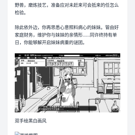
野兽，磨炼技艺，准备应对未赶来可会抵来的任怎么
检验。
除此依外边，你再思悉心意照料病心的妹妹。管由好
家庭财务，维护你与妹妹的亲情形……同许终持有单
日，你能够解开启妹妹病重的谜团。
双手绘黑白画风