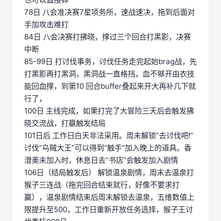
78日 八会准决赛7星项务所，速战速决，拖到后面对
手加攻击难打
84日 八会决赛打拂晓，撑过三个回合打黑影，决赛
中断
85-99日 打讨伐事务，讨伐任务走完起始brag战，先
打黑影再打黑洞，黑洞战一直格挡，血不够开由衣技
能回血撑，到第10 回合buffer叠起来开大再补几下就
行了，
100日 主线完成，如果打完了大冒险三天后会触发拂
晓交流战，打赢触发结局
101日后 工作日白天非法采用。周末解锁“去讨伐吧!”
讨伐“乌贼大王”可以得到“触手”加入晚上的道具。香
澄美未加入时，休息日去“书店”会触发加入剧情
106日（结局触发后） 解锁温泉剧情，周末去温泉打
猴子三连战（拖完回合结束就行，好像不要求打
赢），温泉剧情结束后周末解锁去温泉，五维数值上
限提升至500，工作日重新开放任务选择，猴子王讨