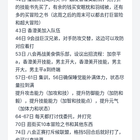
的技能书先买了，有余的钱买安眠枕和羽绒被，还有
多的买冒险之书（这周之后的周末可以都去打巨冒险
和超大冒险）
43日 香澄美加入队伍
46日 9会战巨汉兄弟，对手防攻交替，这边可以攻防
对应着打
53日 八会再战美食俱乐部，设议出招流程：加奈平
a，香澄美开技能，男主开大，香澄美开技能，男主
开大，男主平a到终端
57日-61日 集训，56日确保睡觉能补满体力，状态尽
量拉到满
提升攻击能力（加攻和技），提升防御能力（加防和
毅），提升技能能力（加智和技能点），提升元气
（加体力和状态）
64-67日 每天都打讨伐委托，并打完
70日 逛街买10本冒险之书和其他东西
74日 八会正赛打斥候联盟，格挡5回合后就好打了，
也可以直接莽