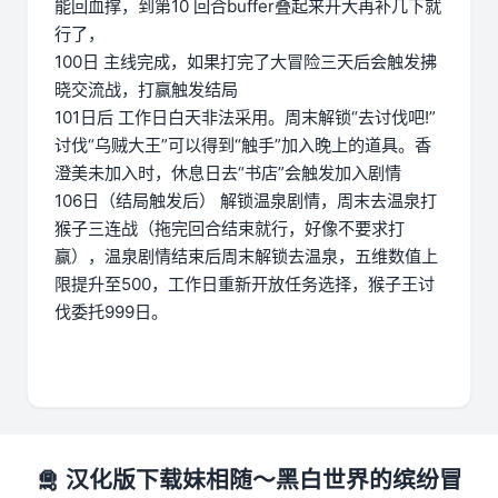
能回血撑，到第10 回合buffer叠起来开大再补几下就
行了，
100日 主线完成，如果打完了大冒险三天后会触发拂
晓交流战，打赢触发结局
101日后 工作日白天非法采用。周末解锁“去讨伐吧!”
讨伐“乌贼大王”可以得到“触手”加入晚上的道具。香
澄美未加入时，休息日去“书店”会触发加入剧情
106日（结局触发后） 解锁温泉剧情，周末去温泉打
猴子三连战（拖完回合结束就行，好像不要求打
赢），温泉剧情结束后周末解锁去温泉，五维数值上
限提升至500，工作日重新开放任务选择，猴子王讨
伐委托999日。
🛅 汉化版下载妹相随～黑白世界的缤纷冒