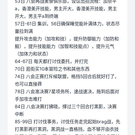
53日 八会再战美食俱乐部，设议出招流程：加奈平
a，香澄美开技能，男主开大，香澄美开技能，男主
开大，男主平a到终端
57日-61日 集训，56日确保睡觉能补满体力，状态尽
量拉到满
提升攻击能力（加攻和技），提升防御能力（加防和
毅），提升技能能力（加智和技能点），提升元气
（加体力和状态）
64-67日 每天都打讨伐委托，并打完
70日 逛街买10本冒险之书和其他东西
74日 八会正赛打斥候联盟，格挡5回合后就好打了，
也可以直接莽
78日 八会准决赛7星项务所，速战速决，拖到后面对
手加攻击难打
84日 八会决赛打拂晓，撑过三个回合打黑影，决赛
中断
85-99日 打讨伐事务，讨伐任务走完起始brag战，先
打黑影再打黑洞，黑洞战一直格挡，血不够开由衣技