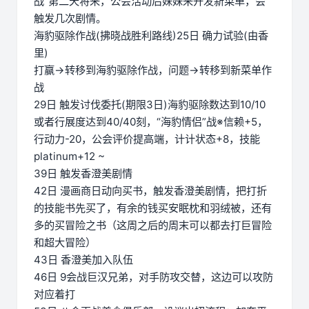
战”第二天将来，公会活动后妹妹来开发新菜单，会
触发几次剧情。
海豹驱除作战(拂晓战胜利路线)25日 确力试验(由香
里)
打赢→转移到海豹驱除作战，问题→转移到新菜单作
战
29日 触发讨伐委托(期限3日)海豹驱除数达到10/10
或者行展度达到40/40刻，“海豹情侣”战※信赖+5，
行动力-20，公会评价提高端，计计状态+8，技能
platinum+12 ~
39日 触发香澄美剧情
42日 漫画商日动向买书，触发香澄美剧情，把打折
的技能书先买了，有余的钱买安眠枕和羽绒被，还有
多的买冒险之书（这周之后的周末可以都去打巨冒险
和超大冒险）
43日 香澄美加入队伍
46日 9会战巨汉兄弟，对手防攻交替，这边可以攻防
对应着打