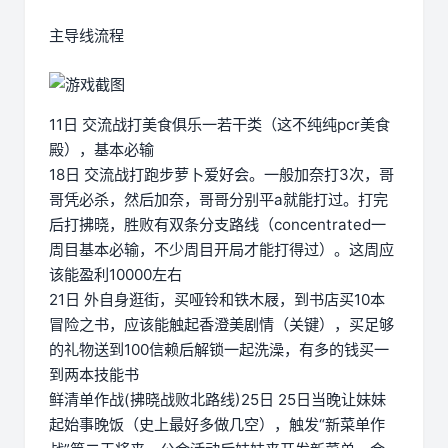
主导线流程
11日 交流战打美食俱乐一若干类（这不纯纯pcr美食
殿），基本必输
18日 交流战打跑步萝卜爱好会。一般加奈打3次，哥
哥凭必杀，然后加奈，哥哥分别平a就能打过。打完
后打拂晓，胜败有双条分支路线（concentrated一
周目基本必输，不少周目开局才能打得过）。这周应
该能盈利10000左右
21日 外自身逛街，买哑铃和铁木屐，到书店买10本
冒险之书，应该能触起香澄美剧情（关键），买足够
的礼物送到100信赖后解锁一起洗澡，有多的钱买一
到两本技能书
鲜清单作战(拂晓战败北路线)25日 25日当晚让妹妹
起始事晚饭（史上最好多做几空），触发“新菜单作