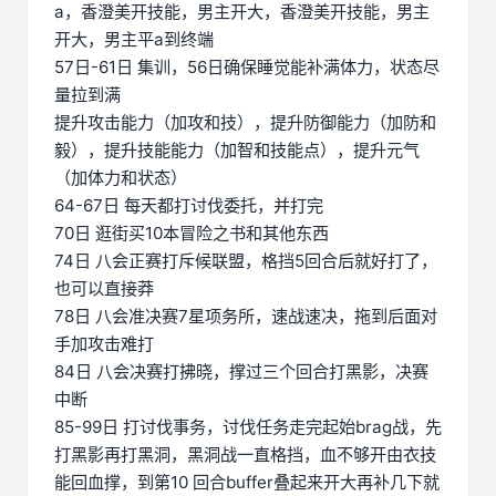
a，香澄美开技能，男主开大，香澄美开技能，男主
开大，男主平a到终端
57日-61日 集训，56日确保睡觉能补满体力，状态尽
量拉到满
提升攻击能力（加攻和技），提升防御能力（加防和
毅），提升技能能力（加智和技能点），提升元气
（加体力和状态）
64-67日 每天都打讨伐委托，并打完
70日 逛街买10本冒险之书和其他东西
74日 八会正赛打斥候联盟，格挡5回合后就好打了，
也可以直接莽
78日 八会准决赛7星项务所，速战速决，拖到后面对
手加攻击难打
84日 八会决赛打拂晓，撑过三个回合打黑影，决赛
中断
85-99日 打讨伐事务，讨伐任务走完起始brag战，先
打黑影再打黑洞，黑洞战一直格挡，血不够开由衣技
能回血撑，到第10 回合buffer叠起来开大再补几下就