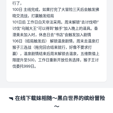
行了，
100日 主线完成，如果打完了大冒险三天后会触发拂
晓交流战，打赢触发结局
101日后 工作日白天非法采用。周末解锁“去讨伐吧!”
讨伐“乌贼大王”可以得到“触手”加入晚上的道具。香
澄美未加入时，休息日去“书店”会触发加入剧情
106日（结局触发后） 解锁温泉剧情，周末去温泉打
猴子三连战（拖完回合结束就行，好像不要求打
赢），温泉剧情结束后周末解锁去温泉，五维数值上
限提升至500，工作日重新开放任务选择，猴子王讨
伐委托999日。
🔫 在线下载妹相随～黑白世界的缤纷冒险
～