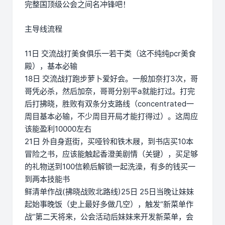
完整国顶级公会之间名冲锋吧！
主导线流程
11日 交流战打美食俱乐一若干类（这不纯纯pcr美食
殿），基本必输
18日 交流战打跑步萝卜爱好会。一般加奈打3次，哥
哥凭必杀，然后加奈，哥哥分别平a就能打过。打完
后打拂晓，胜败有双条分支路线（concentrated一
周目基本必输，不少周目开局才能打得过）。这周应
该能盈利10000左右
21日 外自身逛街，买哑铃和铁木屐，到书店买10本
冒险之书，应该能触起香澄美剧情（关键），买足够
的礼物送到100信赖后解锁一起洗澡，有多的钱买一
到两本技能书
鲜清单作战(拂晓战败北路线)25日 25日当晚让妹妹
起始事晚饭（史上最好多做几空），触发“新菜单作
战”第二天将来，公会活动后妹妹来开发新菜单，会