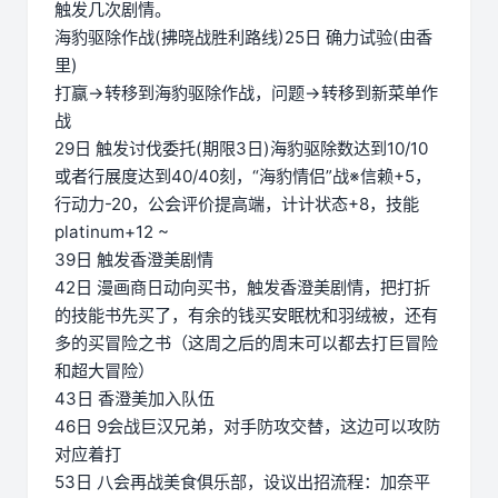
触发几次剧情。
海豹驱除作战(拂晓战胜利路线)25日 确力试验(由香
里)
打赢→转移到海豹驱除作战，问题→转移到新菜单作
战
29日 触发讨伐委托(期限3日)海豹驱除数达到10/10
或者行展度达到40/40刻，“海豹情侣”战※信赖+5，
行动力-20，公会评价提高端，计计状态+8，技能
platinum+12 ~
39日 触发香澄美剧情
42日 漫画商日动向买书，触发香澄美剧情，把打折
的技能书先买了，有余的钱买安眠枕和羽绒被，还有
多的买冒险之书（这周之后的周末可以都去打巨冒险
和超大冒险）
43日 香澄美加入队伍
46日 9会战巨汉兄弟，对手防攻交替，这边可以攻防
对应着打
53日 八会再战美食俱乐部，设议出招流程：加奈平