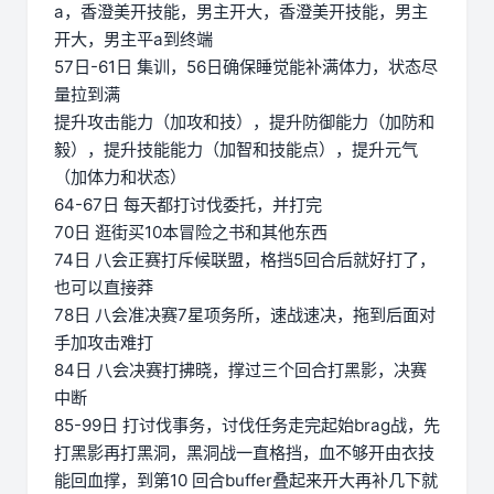
a，香澄美开技能，男主开大，香澄美开技能，男主
开大，男主平a到终端
57日-61日 集训，56日确保睡觉能补满体力，状态尽
量拉到满
提升攻击能力（加攻和技），提升防御能力（加防和
毅），提升技能能力（加智和技能点），提升元气
（加体力和状态）
64-67日 每天都打讨伐委托，并打完
70日 逛街买10本冒险之书和其他东西
74日 八会正赛打斥候联盟，格挡5回合后就好打了，
也可以直接莽
78日 八会准决赛7星项务所，速战速决，拖到后面对
手加攻击难打
84日 八会决赛打拂晓，撑过三个回合打黑影，决赛
中断
85-99日 打讨伐事务，讨伐任务走完起始brag战，先
打黑影再打黑洞，黑洞战一直格挡，血不够开由衣技
能回血撑，到第10 回合buffer叠起来开大再补几下就