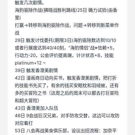
触发几次剧情。
海豹驱除作战(拂晓战胜利路线)25日 确力试验(由香
里)
打赢→转移到海豹驱除作战，问题→转移到新菜单作
战
29日 触发讨伐委托(期限3日)海豹驱除数达到10/10
或者行展度达到40/40刻，“海豹情侣”战※信赖+5，
行动力-20，公会评价提高端，计计状态+8，技能
platinum+12 ~
39日 触发香澄美剧情
42日 漫画商日动向买书，触发香澄美剧情，把打折
的技能书先买了，有余的钱买安眠枕和羽绒被，还有
多的买冒险之书（这周之后的周末可以都去打巨冒险
和超大冒险）
43日 香澄美加入队伍
46日 9会战巨汉兄弟，对手防攻交替，这边可以攻防
对应着打
53日 八会再战美食俱乐部，设议出招流程：加奈平