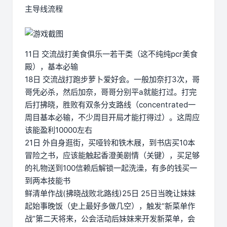
主导线流程
11日 交流战打美食俱乐一若干类（这不纯纯pcr美食
殿），基本必输
18日 交流战打跑步萝卜爱好会。一般加奈打3次，哥
哥凭必杀，然后加奈，哥哥分别平a就能打过。打完
后打拂晓，胜败有双条分支路线（concentrated一
周目基本必输，不少周目开局才能打得过）。这周应
该能盈利10000左右
21日 外自身逛街，买哑铃和铁木屐，到书店买10本
冒险之书，应该能触起香澄美剧情（关键），买足够
的礼物送到100信赖后解锁一起洗澡，有多的钱买一
到两本技能书
鲜清单作战(拂晓战败北路线)25日 25日当晚让妹妹
起始事晚饭（史上最好多做几空），触发“新菜单作
战”第二天将来，公会活动后妹妹来开发新菜单，会