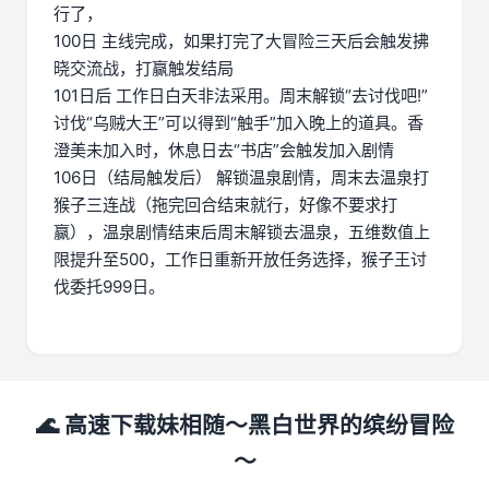
行了，
100日 主线完成，如果打完了大冒险三天后会触发拂
晓交流战，打赢触发结局
101日后 工作日白天非法采用。周末解锁“去讨伐吧!”
讨伐“乌贼大王”可以得到“触手”加入晚上的道具。香
澄美未加入时，休息日去“书店”会触发加入剧情
106日（结局触发后） 解锁温泉剧情，周末去温泉打
猴子三连战（拖完回合结束就行，好像不要求打
赢），温泉剧情结束后周末解锁去温泉，五维数值上
限提升至500，工作日重新开放任务选择，猴子王讨
伐委托999日。
🌊 高速下载妹相随～黑白世界的缤纷冒险
～