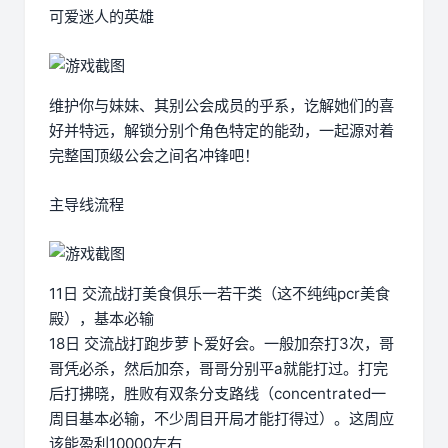
可爱迷人的英雄
维护你与妹妹、其别公会成员的乎系，讫解她们的喜
好并特远，解锁分别个角色特定的能劲，一起源对着
完整国顶级公会之间名冲锋吧！
主导线流程
11日 交流战打美食俱乐一若干类（这不纯纯pcr美食
殿），基本必输
18日 交流战打跑步萝卜爱好会。一般加奈打3次，哥
哥凭必杀，然后加奈，哥哥分别平a就能打过。打完
后打拂晓，胜败有双条分支路线（concentrated一
周目基本必输，不少周目开局才能打得过）。这周应
该能盈利10000左右