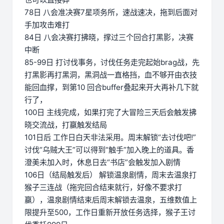
78日 八会准决赛7星项务所，速战速决，拖到后面对
手加攻击难打
84日 八会决赛打拂晓，撑过三个回合打黑影，决赛
中断
85-99日 打讨伐事务，讨伐任务走完起始brag战，先
打黑影再打黑洞，黑洞战一直格挡，血不够开由衣技
能回血撑，到第10 回合buffer叠起来开大再补几下就
行了，
100日 主线完成，如果打完了大冒险三天后会触发拂
晓交流战，打赢触发结局
101日后 工作日白天非法采用。周末解锁“去讨伐吧!”
讨伐“乌贼大王”可以得到“触手”加入晚上的道具。香
澄美未加入时，休息日去“书店”会触发加入剧情
106日（结局触发后） 解锁温泉剧情，周末去温泉打
猴子三连战（拖完回合结束就行，好像不要求打
赢），温泉剧情结束后周末解锁去温泉，五维数值上
限提升至500，工作日重新开放任务选择，猴子王讨