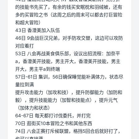
的技能书先买了，有余的钱买安眠枕和羽绒被，还有
多的买冒险之书（这周之后的周末可以都去打巨冒险
和超大冒险）
43日 香澄美加入队伍
46日 9会战巨汉兄弟，对手防攻交替，这边可以攻防
对应着打
53日 八会再战美食俱乐部，设议出招流程：加奈平
a，香澄美开技能，男主开大，香澄美开技能，男主
开大，男主平a到终端
57日-61日 集训，56日确保睡觉能补满体力，状态尽
量拉到满
提升攻击能力（加攻和技），提升防御能力（加防和
毅），提升技能能力（加智和技能点），提升元气
（加体力和状态）
64-67日 每天都打讨伐委托，并打完
70日 逛街买10本冒险之书和其他东西
74日 八会正赛打斥候联盟，格挡5回合后就好打了，
也可以直接莽