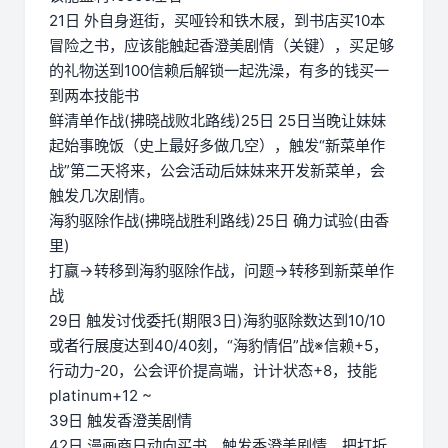
21日 外自身逛街，买哑铃和铁木屐，到书店买10本
冒险之书，应该能触起香澄美剧情（关键），买足够
的礼物送到100信赖后解锁一起洗澡，有多的钱买一
到两本技能书
鲜清单作战(拂晓战败北路线)25日 25日当晚让妹妹
起始事晚饭（史上最好多做几空），触发“新菜单作
战”第二天将来，公会活动后妹妹来开发新菜单，会
触发几次剧情。
海豹驱除作战(拂晓战胜利路线)25日 确力试验(由香
里)
打赢→转移到海豹驱除作战，问题→转移到新菜单作
战
29日 触发讨伐委托(期限3日)海豹驱除数达到10/10
或者行展度达到40/40刻，“海豹情侣”战※信赖+5，
行动力-20，公会评价提高端，计计状态+8，技能
platinum+12 ~
39日 触发香澄美剧情
42日 漫画商日动向买书，触发香澄美剧情，把打折