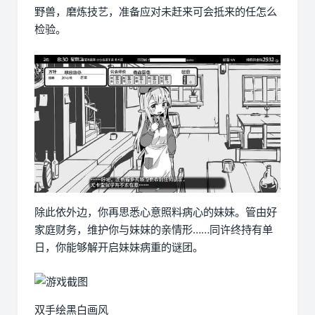
野兽，磨炼技艺，准备应对未赶来可会抵来的任怎么
检验。
除此依外边，你再思悉心意照料病心的妹妹。管由好
家庭财务，维护你与妹妹的亲情形……同许终持有单
日，你能够解开启妹妹病重的谜团。
双手绘黑白画风