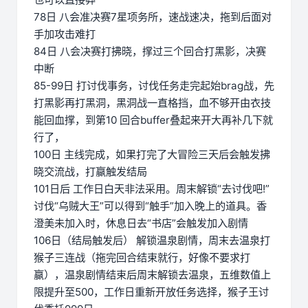
78日 八会准决赛7星项务所，速战速决，拖到后面对
手加攻击难打
84日 八会决赛打拂晓，撑过三个回合打黑影，决赛
中断
85-99日 打讨伐事务，讨伐任务走完起始brag战，先
打黑影再打黑洞，黑洞战一直格挡，血不够开由衣技
能回血撑，到第10 回合buffer叠起来开大再补几下就
行了，
100日 主线完成，如果打完了大冒险三天后会触发拂
晓交流战，打赢触发结局
101日后 工作日白天非法采用。周末解锁“去讨伐吧!”
讨伐“乌贼大王”可以得到“触手”加入晚上的道具。香
澄美未加入时，休息日去“书店”会触发加入剧情
106日（结局触发后） 解锁温泉剧情，周末去温泉打
猴子三连战（拖完回合结束就行，好像不要求打
赢），温泉剧情结束后周末解锁去温泉，五维数值上
限提升至500，工作日重新开放任务选择，猴子王讨