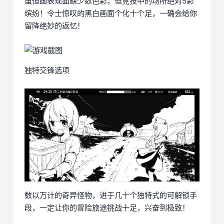
虽但画表现面缺少数色彩，但竞技中的场所绝对5彩
缤纷！令士惊叹的黑白画面个化十个足，一确会给你
留降绝妙的返忆！
独特交锋选项
数以万计的奇异怪物，进于几十个独特式的可解锁手
段，一定让你的冒险旅途挑战十足，兴奋到极致！