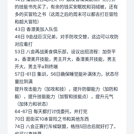
的技能书先买了，有余的钱买安眠枕和羽绒被，还有
多的买冒险之书（这周之后的周末可以都去打巨冒险
和超大冒险）
43日 香澄美加入队伍
46日 9会战巨汉兄弟，对手防攻交替，这边可以攻防
对应着打
53日 八会再战美食俱乐部，设议出招流程：加奈平
a，香澄美开技能，男主开大，香澄美开技能，男主
开大，男主平a到终端
57日-61日 集训，56日确保睡觉能补满体力，状态尽
量拉到满
提升攻击能力（加攻和技），提升防御能力（加防和
毅），提升技能能力（加智和技能点），提升元气
（加体力和状态）
64-67日 每天都打讨伐委托，并打完
70日 逛街买10本冒险之书和其他东西
74日 八会正赛打斥候联盟，格挡5回合后就好打了，
也可以直接莽