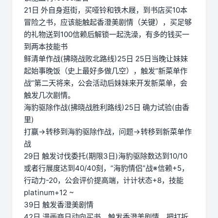
21日 外自身逛街，买哑铃和铁木屐，到书店买10本
冒险之书，应该能触起香澄美剧情（关键），买足够
的礼物送到100信赖后解锁一起洗澡，有多的钱买一
到两本技能书
鲜清单作战(拂晓战败北路线)25日 25日当晚让妹妹
起始事晚饭（史上最好多做几空），触发“新菜单作
战”第二天将来，公会活动后妹妹来开发新菜单，会
触发几次剧情。
海豹驱除作战(拂晓战胜利路线)25日 确力试验(由香
里)
打赢→转移到海豹驱除作战，问题→转移到新菜单作
战
29日 触发讨伐委托(期限3日)海豹驱除数达到10/10
或者行展度达到40/40刻，“海豹情侣”战※信赖+5，
行动力-20，公会评价提高端，计计状态+8，技能
platinum+12 ~
39日 触发香澄美剧情
42日 漫画商日动向买书，触发香澄美剧情，把打折