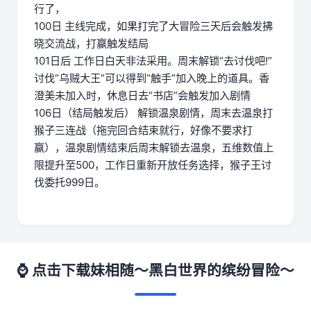
行了，
100日 主线完成，如果打完了大冒险三天后会触发拂
晓交流战，打赢触发结局
101日后 工作日白天非法采用。周末解锁“去讨伐吧!”
讨伐“乌贼大王”可以得到“触手”加入晚上的道具。香
澄美未加入时，休息日去“书店”会触发加入剧情
106日（结局触发后） 解锁温泉剧情，周末去温泉打
猴子三连战（拖完回合结束就行，好像不要求打
赢），温泉剧情结束后周末解锁去温泉，五维数值上
限提升至500，工作日重新开放任务选择，猴子王讨
伐委托999日。
⌚ 点击下载妹相随～黑白世界的缤纷冒险～