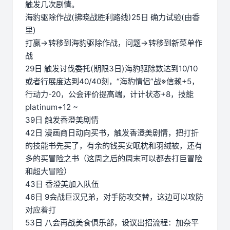
触发几次剧情。
海豹驱除作战(拂晓战胜利路线)25日 确力试验(由香
里)
打赢→转移到海豹驱除作战，问题→转移到新菜单作
战
29日 触发讨伐委托(期限3日)海豹驱除数达到10/10
或者行展度达到40/40刻，“海豹情侣”战※信赖+5，
行动力-20，公会评价提高端，计计状态+8，技能
platinum+12 ~
39日 触发香澄美剧情
42日 漫画商日动向买书，触发香澄美剧情，把打折
的技能书先买了，有余的钱买安眠枕和羽绒被，还有
多的买冒险之书（这周之后的周末可以都去打巨冒险
和超大冒险）
43日 香澄美加入队伍
46日 9会战巨汉兄弟，对手防攻交替，这边可以攻防
对应着打
53日 八会再战美食俱乐部，设议出招流程：加奈平