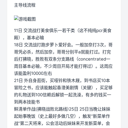
主导线流程
11日 交流战打美食俱乐一若干类（这不纯纯pcr美食
殿），基本必输
18日 交流战打跑步萝卜爱好会。一般加奈打3次，哥
哥凭必杀，然后加奈，哥哥分别平a就能打过。打完
后打拂晓，胜败有双条分支路线（concentrated一
周目基本必输，不少周目开局才能打得过）。这周应
该能盈利10000左右
21日 外自身逛街，买哑铃和铁木屐，到书店买10本
冒险之书，应该能触起香澄美剧情（关键），买足够
的礼物送到100信赖后解锁一起洗澡，有多的钱买一
到两本技能书
鲜清单作战(拂晓战败北路线)25日 25日当晚让妹妹
起始事晚饭（史上最好多做几空），触发“新菜单作
战”第二天将来，公会活动后妹妹来开发新菜单，会