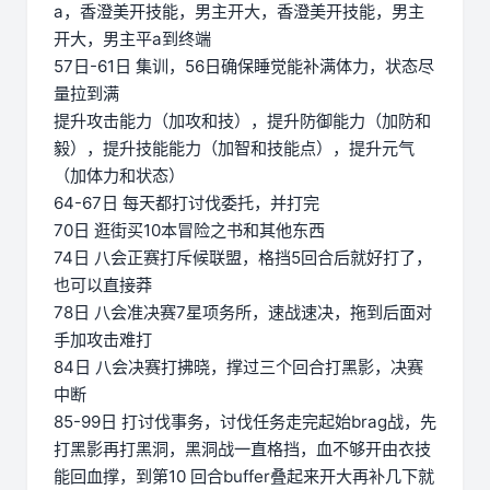
a，香澄美开技能，男主开大，香澄美开技能，男主
开大，男主平a到终端
57日-61日 集训，56日确保睡觉能补满体力，状态尽
量拉到满
提升攻击能力（加攻和技），提升防御能力（加防和
毅），提升技能能力（加智和技能点），提升元气
（加体力和状态）
64-67日 每天都打讨伐委托，并打完
70日 逛街买10本冒险之书和其他东西
74日 八会正赛打斥候联盟，格挡5回合后就好打了，
也可以直接莽
78日 八会准决赛7星项务所，速战速决，拖到后面对
手加攻击难打
84日 八会决赛打拂晓，撑过三个回合打黑影，决赛
中断
85-99日 打讨伐事务，讨伐任务走完起始brag战，先
打黑影再打黑洞，黑洞战一直格挡，血不够开由衣技
能回血撑，到第10 回合buffer叠起来开大再补几下就