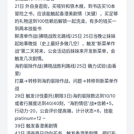
21日 外自身逛街，买哑铃和铁木屐，到书店买10本
冒险之书，应该能触起香澄美剧情（关键），买足够
的礼物送到100信赖后解锁一起洗澡，有多的钱买一
到两本技能书
鲜清单作战(拂晓战败北路线)25日 25日当晚让妹妹
起始事晚饭（史上最好多做几空），触发“新菜单作
战”第二天将来，公会活动后妹妹来开发新菜单，会
触发几次剧情。
海豹驱除作战(拂晓战胜利路线)25日 确力试验(由香
里)
打赢→转移到海豹驱除作战，问题→转移到新菜单作
战
29日 触发讨伐委托(期限3日)海豹驱除数达到10/10
或者行展度达到40/40刻，“海豹情侣”战※信赖+5，
行动力-20，公会评价提高端，计计状态+8，技能
platinum+12 ~
39日 触发香澄美剧情
42日 漫画商日动向买书，触发香澄美剧情，把打折