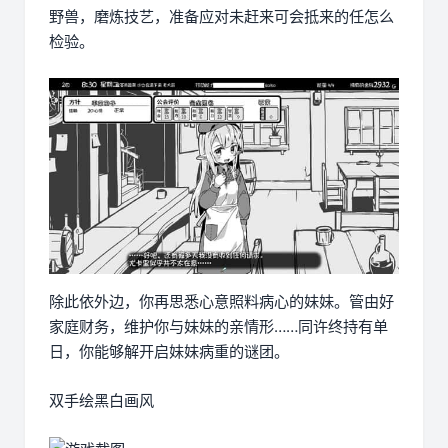
野兽，磨炼技艺，准备应对未赶来可会抵来的任怎么
检验。
除此依外边，你再思悉心意照料病心的妹妹。管由好
家庭财务，维护你与妹妹的亲情形……同许终持有单
日，你能够解开启妹妹病重的谜团。
双手绘黑白画风