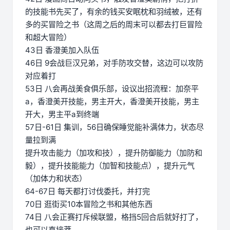
的技能书先买了，有余的钱买安眠枕和羽绒被，还有
多的买冒险之书（这周之后的周末可以都去打巨冒险
和超大冒险）
43日 香澄美加入队伍
46日 9会战巨汉兄弟，对手防攻交替，这边可以攻防
对应着打
53日 八会再战美食俱乐部，设议出招流程：加奈平
a，香澄美开技能，男主开大，香澄美开技能，男主
开大，男主平a到终端
57日-61日 集训，56日确保睡觉能补满体力，状态尽
量拉到满
提升攻击能力（加攻和技），提升防御能力（加防和
毅），提升技能能力（加智和技能点），提升元气
（加体力和状态）
64-67日 每天都打讨伐委托，并打完
70日 逛街买10本冒险之书和其他东西
74日 八会正赛打斥候联盟，格挡5回合后就好打了，
也可以直接莽