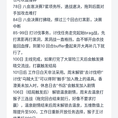
78日 八会准决赛7星项务所，速战速决，拖到后面对
手加攻击难打
84日 八会决赛打拂晓，撑过三个回合打黑影，决赛
中断
85-99日 打讨伐事务，讨伐任务走完起始brag战，先
打黑影再打黑洞，黑洞战一直格挡，血不够开由衣技
能回血撑，到第10 回合buffer叠起来开大再补几下就
行了，
100日 主线完成，如果打完了大冒险三天后会触发拂
晓交流战，打赢触发结局
101日后 工作日白天非法采用。周末解锁“去讨伐吧!”
讨伐“乌贼大王”可以得到“触手”加入晚上的道具。香
澄美未加入时，休息日去“书店”会触发加入剧情
106日（结局触发后） 解锁温泉剧情，周末去温泉打
猴子三连战（拖完回合结束就行，好像不要求打
赢），温泉剧情结束后周末解锁去温泉，五维数值上
限提升至500，工作日重新开放任务选择，猴子王讨